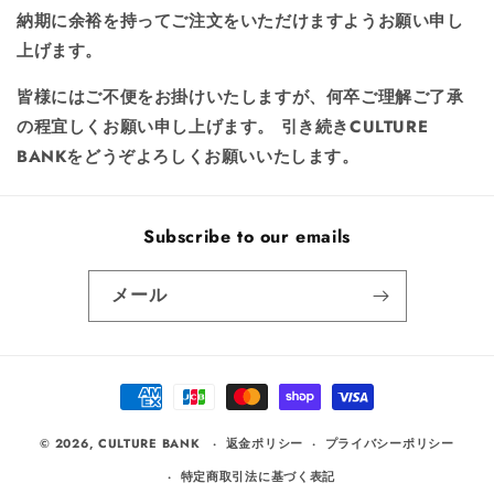
納期に余裕を持ってご注文をいただけますようお願い申し
上げます。
皆様にはご不便をお掛けいたしますが、何卒ご理解ご了承
の程宜しくお願い申し上げます。
引き続き
CULTURE
BANK
をどうぞよろしくお願いいたします。
Subscribe to our emails
メール
決
済
方
© 2026,
CULTURE BANK
返金ポリシー
プライバシーポリシー
法
特定商取引法に基づく表記