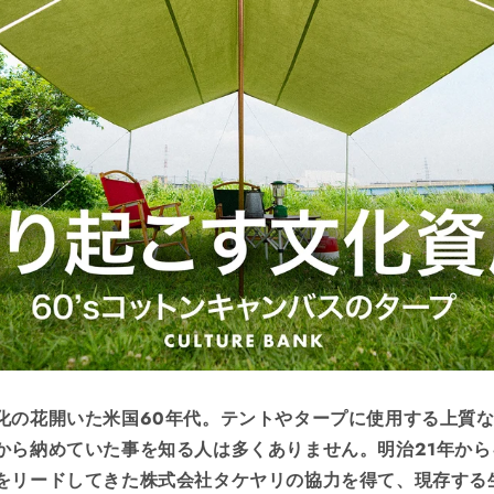
化の花開いた米国
60年代
。テントやタープに使用する上質
から納めていた事を知る人は多くありません。明治21年から
をリードしてきた
株式会社タケヤリ
の協力を得て、現存する