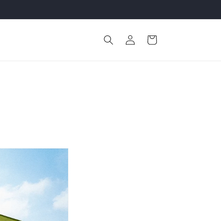
ロ
カ
グ
ー
イ
ト
ン